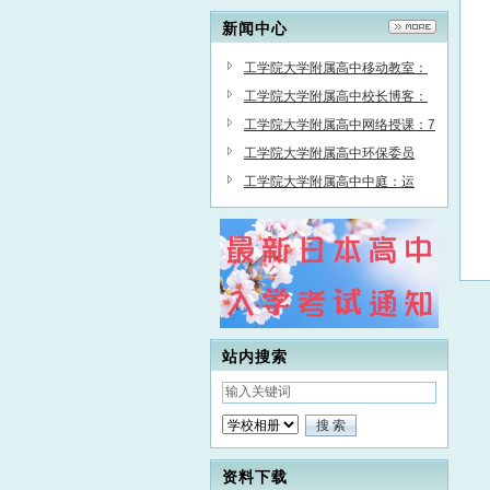
请网址：http://www.cnjpedu.com/s
新闻中心
q 未尽事宜请咨询： 电话：13654
365556 （也是微信号） QQ:2631
工学院大学附属高中移动教室：
14351 联系人：程老师
边学边玩的一天
工学院大学附属高中校长博客：
在线全校大会和七夕许愿
工学院大学附属高中网络授课：7
年前就配备个人学习电脑
工学院大学附属高中环保委员
会：校舍周边种满鲜花的理由
工学院大学附属高中中庭：运
动、实验的自由空间
站内搜索
资料下载