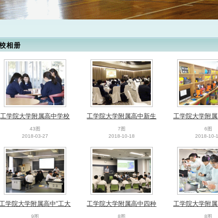
校相册
工学院大学附属高中学校
工学院大学附属高中新生
工学院大学附属
官方照片
教育
馆
43图
7图
6图
2018-03-27
2018-10-18
2018-10-
工学院大学附属高中“工大
工学院大学附属高中四种
工学院大学附属
连携—MESH讲座”
课程之国际课程
课程之自然科
9图
8图
8图