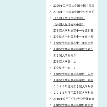
2026年工学院大学附中招生简章
（中文）
2025年工学院大学附中介绍画册
（中文）
《外国人生活便利手册》
《外国人生活便利手册》
工学院大学附属高中一年级制服
费
工学院大学附属高中一年级书费
工学院大学附属高中一年级学费
工学院大学附属高等学校２０１
５学校要览
工学院大学案内３
工学院大学案内２
工学院大学案内１
工学院大学附属高等学校二年生
费用一览
工学院大学附属高等学校一年生
费用一览
２０１５年度用工学院大学附属
高等学校入試問題全文（表紙～P
２０１５年度用工学院大学附属
解２６年度ー１７）
高等学校入試問題全文（P解２６
2015年度用工学院大学附属高等
年度ー１７～P２４年度ー１３）
学校入試問題全文（P２４年度ー
工学院大学附属高等学校官方介