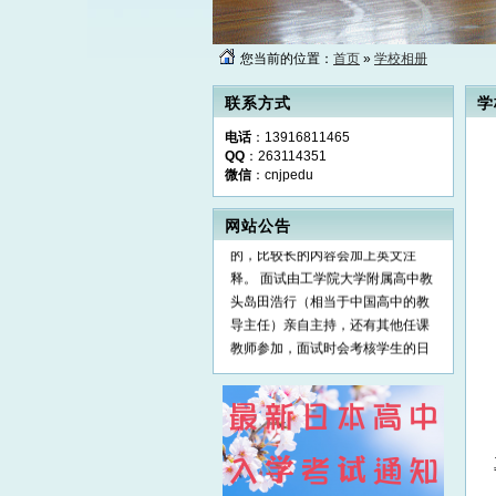
您当前的位置：
首页
»
学校相册
工学院大学附属高中2017入学考试
通知: 工学院大学附属高中定于201
联系方式
学
6年10月16日（周日）在上海举行2
017届4月入学中国留学生入学考
电话
：13916811465
试。 考试分笔试和面试两部分进
QQ
：263114351
微信
：cnjpedu
行。 笔试科目为数学和英语，每科
考试时间为50分钟，考试范围为日
本初中教材内容，考试题目是日文
网站公告
的，比较长的内容会加上英文注
释。 面试由工学院大学附属高中教
头岛田浩行（相当于中国高中的教
导主任）亲自主持，还有其他任课
教师参加，面试时会考核学生的日
语水平，日语水平要达到能用日语
进行基本会话程度。 笔试和面试成
绩相加是参加考试同学的总成绩，
并最终决定是否被录取。 想报名参
加考试的同学必须先在中日网－日
本留学网上提交在线留学申请。 申