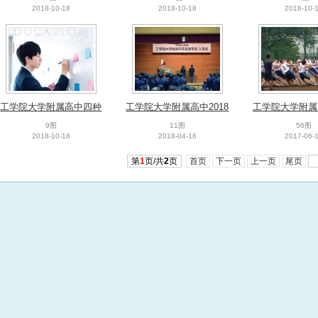
2018-10-18
2018-10-18
2018-10-
工学院大学附属高中四种
工学院大学附属高中2018
工学院大学附属
课程
年入学仪式
祭
9图
11图
56图
2018-10-18
2018-04-16
2017-06-
第
1
页/共
2
页
首页
下一页
上一页
尾页