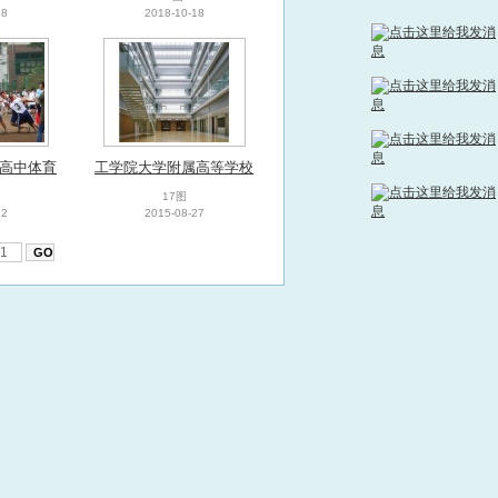
18
2018-10-18
课程
高中体育
工学院大学附属高等学校
综合相册
17图
12
2015-08-27